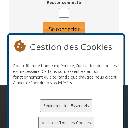
Rester connecté
Se connecter
Oublié votre mot de passe?
Inscription
Gestion des Cookies
Pour offrir une bonne expérience, l'utilisation de cookies
Devenir commanditaire
est nécessaire. Certains sont essentiels au bon
fonctionnement du site, tandis que d'autres nous aident
à mieux répondre à vos intérêts.
© 2010-2026 ConFoo. Tous droits réservés.
Code de
conduite
Seulement les Essentiels
Accepter Tous les Cookies