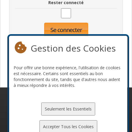
Rester connecté
Se connecter
Oublié votre mot de passe?
Inscription
Gestion des Cookies
Pour offrir une bonne expérience, l'utilisation de cookies
Devenir commanditaire
est nécessaire. Certains sont essentiels au bon
fonctionnement du site, tandis que d'autres nous aident
à mieux répondre à vos intérêts.
© 2010-2026 ConFoo. Tous droits réservés.
Code de
conduite
Seulement les Essentiels
Accepter Tous les Cookies