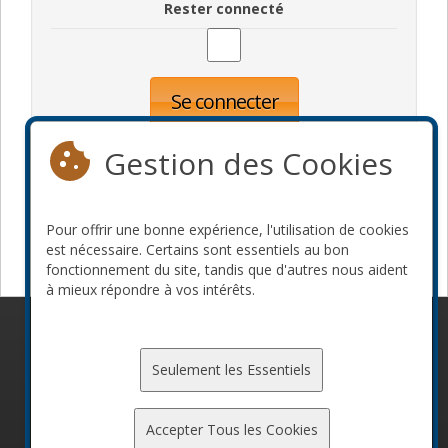
Rester connecté
Se connecter
Oublié votre mot de passe?
Inscription
Gestion des Cookies
Pour offrir une bonne expérience, l'utilisation de cookies
Devenir commanditaire
est nécessaire. Certains sont essentiels au bon
fonctionnement du site, tandis que d'autres nous aident
à mieux répondre à vos intérêts.
© 2010-2026 ConFoo. Tous droits réservés.
Code de
conduite
Seulement les Essentiels
Accepter Tous les Cookies