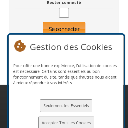
Rester connecté
Se connecter
Oublié votre mot de passe?
Inscription
Gestion des Cookies
Pour offrir une bonne expérience, l'utilisation de cookies
Devenir commanditaire
est nécessaire. Certains sont essentiels au bon
fonctionnement du site, tandis que d'autres nous aident
à mieux répondre à vos intérêts.
© 2010-2026 ConFoo. Tous droits réservés.
Code de
conduite
Seulement les Essentiels
Accepter Tous les Cookies