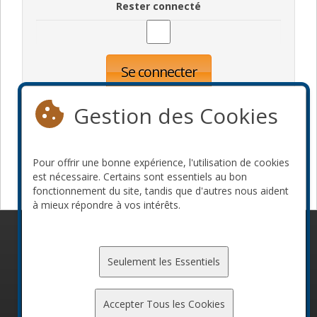
Rester connecté
Se connecter
Oublié votre mot de passe?
Inscription
Gestion des Cookies
Pour offrir une bonne expérience, l'utilisation de cookies
Devenir commanditaire
est nécessaire. Certains sont essentiels au bon
fonctionnement du site, tandis que d'autres nous aident
à mieux répondre à vos intérêts.
© 2010-2026 ConFoo. Tous droits réservés.
Code de
conduite
Seulement les Essentiels
Accepter Tous les Cookies