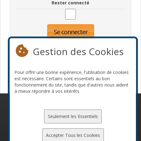
Rester connecté
Se connecter
Oublié votre mot de passe?
Inscription
Gestion des Cookies
Pour offrir une bonne expérience, l'utilisation de cookies
Devenir commanditaire
est nécessaire. Certains sont essentiels au bon
fonctionnement du site, tandis que d'autres nous aident
à mieux répondre à vos intérêts.
© 2010-2026 ConFoo. Tous droits réservés.
Code de
conduite
Seulement les Essentiels
Accepter Tous les Cookies