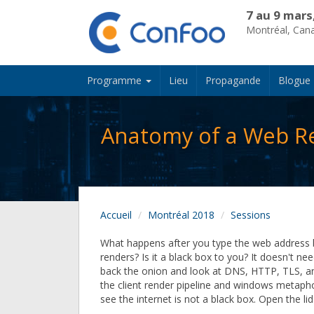
7 au 9 mars
Montréal, Can
Programme
Lieu
Propagande
Blogue
Anatomy of a Web R
Accueil
Montréal 2018
Sessions
What happens after you type the web address 
renders? Is it a black box to you? It doesn't nee
back the onion and look at DNS, HTTP, TLS, and
the client render pipeline and windows metaphor
see the internet is not a black box. Open the lid