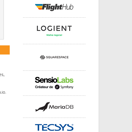
es,
.io.