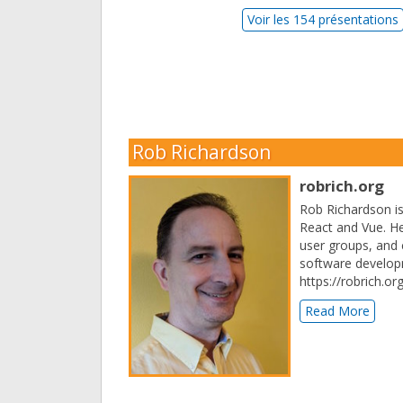
Voir les 154 présentations
Rob Richardson
robrich.org
Rob Richardson i
React and Vue. He
user groups, and 
software developm
https://robrich.
Read More