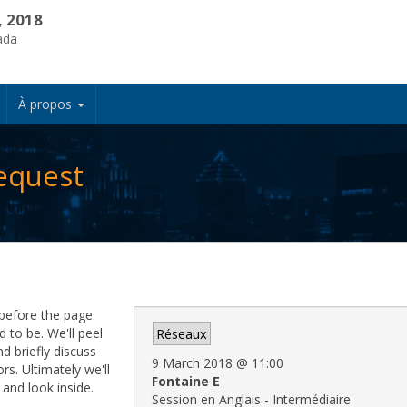
, 2018
ada
À propos
equest
before the page
d to be. We'll peel
Réseaux
 briefly discuss
9 March 2018
@
11:00
s. Ultimately we'll
Fontaine E
 and look inside.
Session en Anglais - Intermédiaire