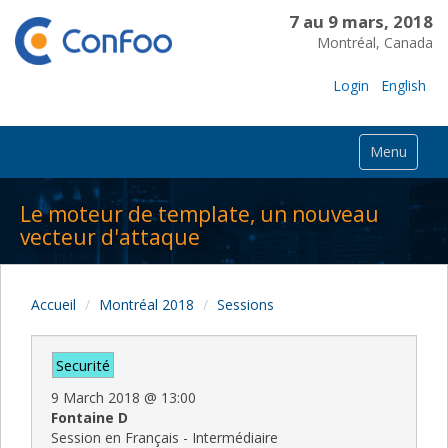
7 au 9 mars, 2018
Montréal, Canada
Login
English
Menu
Le moteur de template, un nouveau
vecteur d'attaque
Accueil
Montréal 2018
Sessions
Securité
9 March 2018
@
13:00
Fontaine D
Session en Français - Intermédiaire