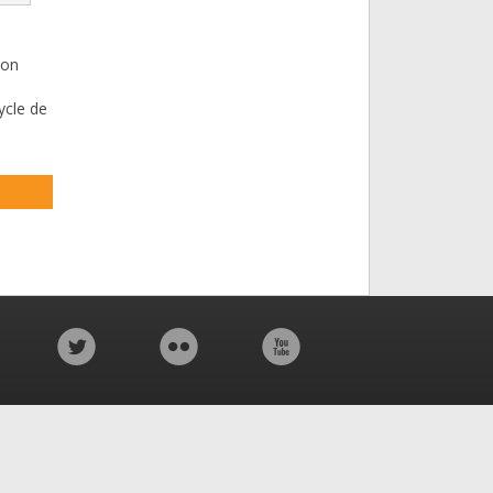
ion
ycle de