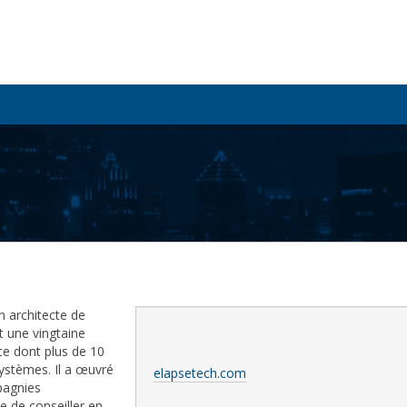
n architecte de
 une vingtaine
ce dont plus de 10
systèmes. Il a œuvré
elapsetech.com
pagnies
re de conseiller en