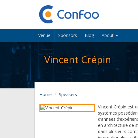
Venue
Sponsors
Blog
About
Vincent Crépin
Home
Speakers
Vincent Crépin est u
systèmes possédant
d’années d’expérien
en architecture de 
dans plusieurs com
internationales à tit