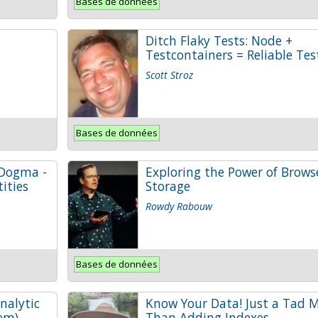
Bases de données
Ditch Flaky Tests: Node +
Testcontainers = Reliable Tes
Scott Stroz
Bases de données
 Dogma -
Exploring the Power of Brows
ities
Storage
Rowdy Rabouw
Bases de données
nalytic
Know Your Data! Just a Tad 
em)
Than Adding Indexes