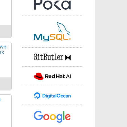
wn:
nk
n