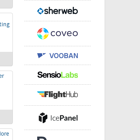
ting
er
More