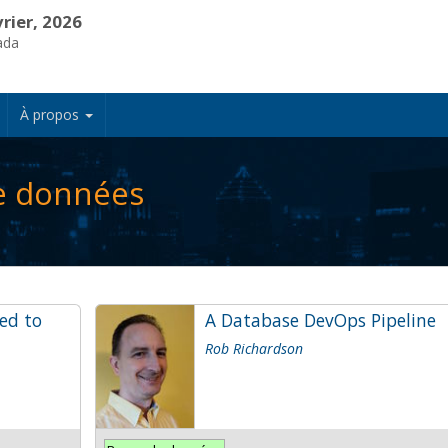
vrier, 2026
ada
À propos
e données
ed to
A Database DevOps Pipeline
Rob Richardson