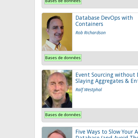
Bases de données
Database DevOps with
Containers
Rob Richardson
Bases de données
Event Sourcing without
Slaying Aggregates & Ent
Ralf Westphal
Bases de données
Five Ways to Slow Your A
Database (and Avoid Th