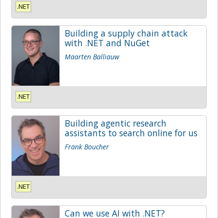
.NET
Building a supply chain attack
with .NET and NuGet
Maarten Balliauw
.NET
Building agentic research
assistants to search online for us
Frank Boucher
.NET
Can we use AI with .NET?