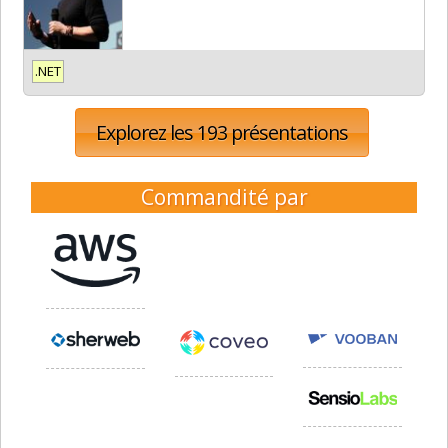
.NET
Explorez les 193 présentations
Commandité par