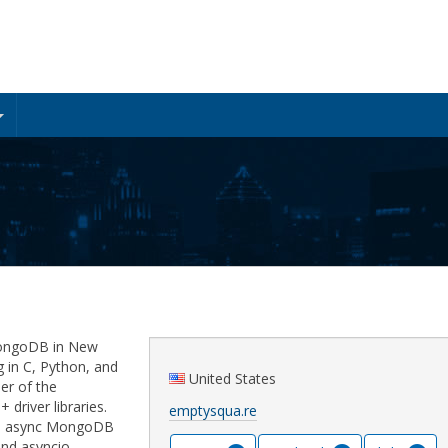
MongoDB in New
ng in C, Python, and
United States
er of the
river libraries.
emptysqua.re
an async MongoDB
and asyncio.