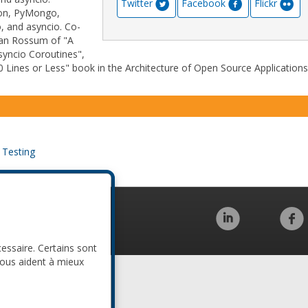
Twitter
Facebook
Flickr
hon, PyMongo,
 and asyncio. Co-
van Rossum of "A
yncio Coroutines",
0 Lines or Less" book in the Architecture of Open Source Applications
 Testing
Code de conduite
cessaire. Certains sont
nous aident à mieux