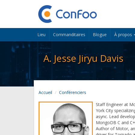
Lieu
Commanditaires
Blogue
À propos
A. Jesse Jiryu Davis
Accueil
Conférenciers
Staff Engineer at 
York City specializi
async. Lead develop
MongoDB C and C++ d
Author of Motor, 
driver for Tornado 