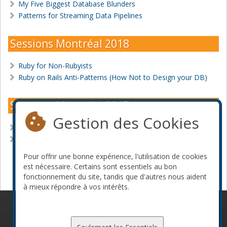
My Five Biggest Database Blunders
Patterns for Streaming Data Pipelines
Sessions Montréal 2018
Ruby for Non-Rubyists
Ruby on Rails Anti-Patterns (How Not to Design your DB)
Sessions Montréal 2017
Gestion des Cookies
Queries Inside Out: The Algorithms in your Database
Ruby on Rails at 1,000,000 Lines of Code
Pour offrir une bonne expérience, l'utilisation de cookies
Devenir commanditaire
est nécessaire. Certains sont essentiels au bon
fonctionnement du site, tandis que d'autres nous aident
à mieux répondre à vos intérêts.
© 2010-2026 ConFoo. Tous droits réservés.
Code de
conduite