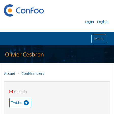
Login
English
Menu
Olivier Cesbron
Accueil
Conférenciers
Canada
Twitter