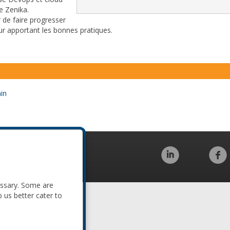
e Zenika.
r de faire progresser
leur apportant les bonnes pratiques.
in
Code of Conduct
essary. Some are
p us better cater to