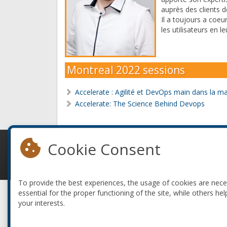
auprès des clients d
Il a toujours a coeu
les utilisateurs en 
Montreal 2022 sessions
Accelerate : Agilité et DevOps main dans la ma
Accelerate: The Science Behind Devops
Cookie Consent
© 2010-2026 ConFoo. All rights reserved.
To provide the best experiences, the usage of cookies are nec
essential for the proper functioning of the site, while others hel
your interests.