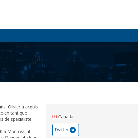
s, Olivier a acquis
ce en tant que
Canada
s de spécialiste
Twitter
 à Montréal, il
se Devops et cloud