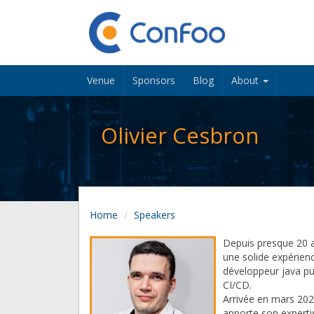
Venue
Sponsors
Blog
About
Olivier Cesbron
Home
Speakers
Depuis presque 20 an
une solide expérien
développeur java pui
CI/CD.
Arrivée en mars 2020
apporte son experti