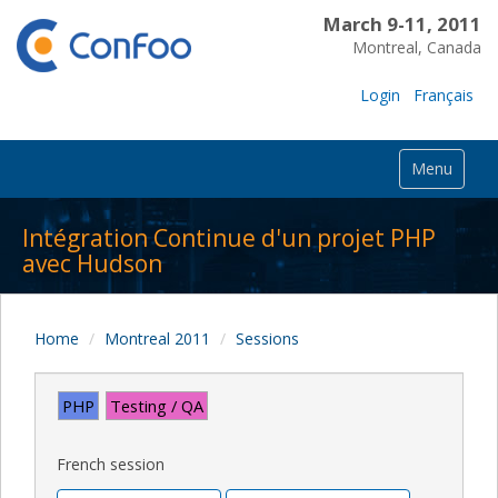
March 9-11, 2011
Montreal, Canada
Login
Français
Menu
Intégration Continue d'un projet PHP
avec Hudson
Home
Montreal 2011
Sessions
PHP
Testing / QA
French session