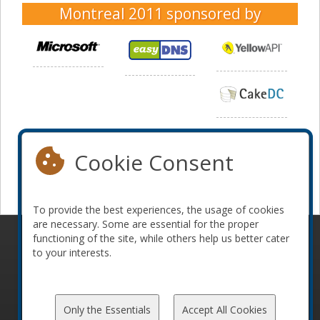
Montreal 2011
sponsored by
Cookie Consent
To provide the best experiences, the usage of cookies
are necessary. Some are essential for the proper
functioning of the site, while others help us better cater
© 2010-2026 ConFoo. All rights reserved.
Code of
to your interests.
Conduct
Only the Essentials
Accept All Cookies