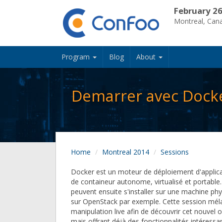
February 26
Montreal, Can
Program
Blog
About
Demarrer avec Dock
Home
Montreal 2014
Sessions
Docker est un moteur de déploiement d'applica
de containeur autonome, virtualisé et portable
peuvent ensuite s'installer sur une machine ph
sur OpenStack par exemple. Cette session mél
manipulation live afin de découvrir cet nouvel o
mais offrant déjà des fonctionnalités intéressa