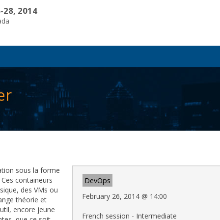
-28, 2014
ada
er
tion sous la forme
. Ces containeurs
DevOps
ysique, des VMs ou
February 26, 2014
@
14:00
ange théorie et
util, encore jeune
French session - Intermediate
ntes, que ce soit