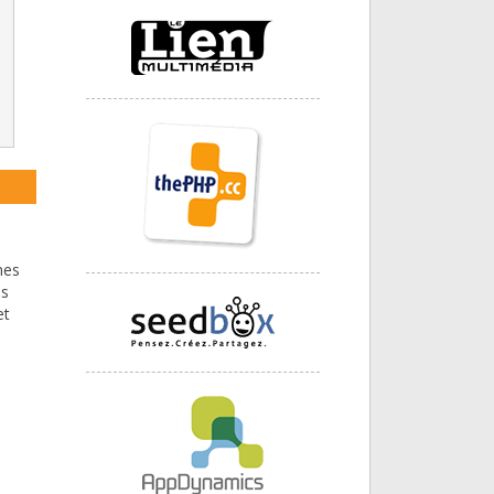
mes
ns
et