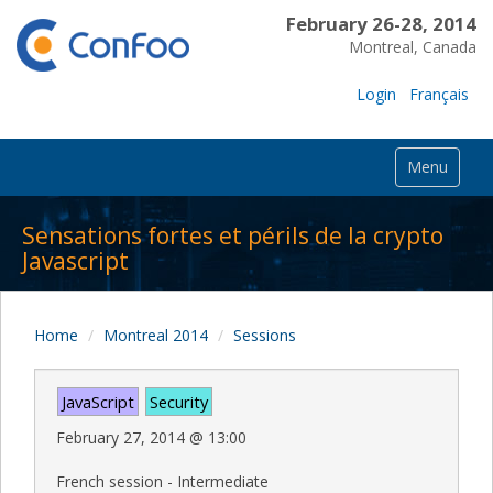
February 26-28, 2014
Montreal, Canada
Login
Français
Menu
Sensations fortes et périls de la crypto
Javascript
Home
Montreal 2014
Sessions
JavaScript
Security
February 27, 2014
@
13:00
French session - Intermediate