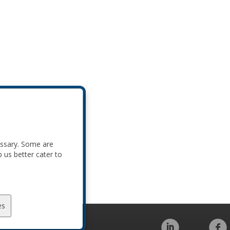
essary. Some are
p us better cater to
es
Code of Conduct