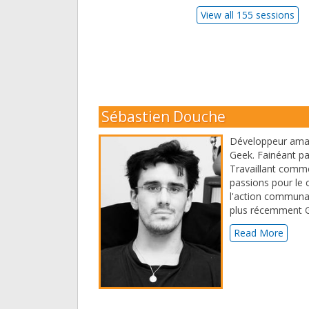
View all 155 sessions
Sébastien Douche
Développeur amateu
Geek. Fainéant par
Travaillant comm
passions pour le 
l'action communaut
plus récemment 
Read More