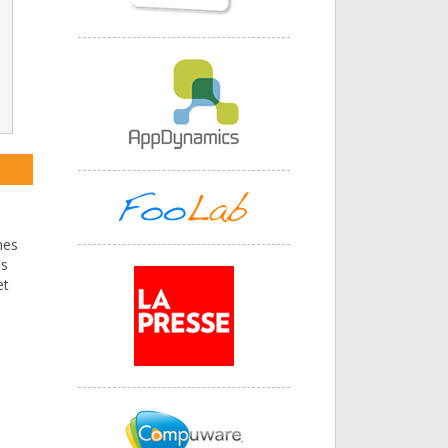
mes
ns
et