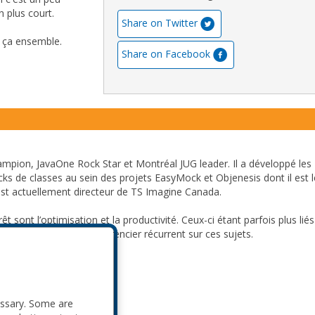
 plus court.
Share on Twitter
r ça ensemble.
Share on Facebook
ampion, JavaOne Rock Star et Montréal JUG leader. Il a développé les
s de classes au sein des projets EasyMock et Objenesis dont il est l
l est actuellement directeur de TS Imagine Canada.
êt sont l’optimisation et la productivité. Ceux-ci étant parfois plus liés
le penser. Il est un conférencier récurrent sur ces sujets.
le.
essary. Some are