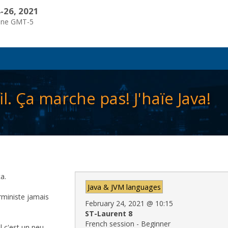
-26, 2021
one GMT-5
l. Ça marche pas! J'haïe Java!
a.
Java & JVM languages
rministe jamais
February 24, 2021
@
10:15
ST-Laurent 8
French session - Beginner
l c'est un peu