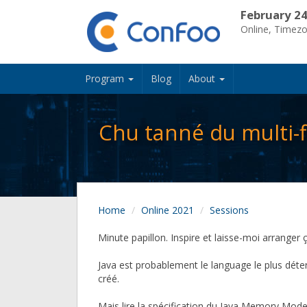
February 24
Online, Timez
Program
Blog
About
Chu tanné du multi-fi
Home
Online 2021
Sessions
Minute papillon. Inspire et laisse-moi arranger ç
Java est probablement le language le plus déte
créé.
Mais lire la spécification du Java Memory Mode