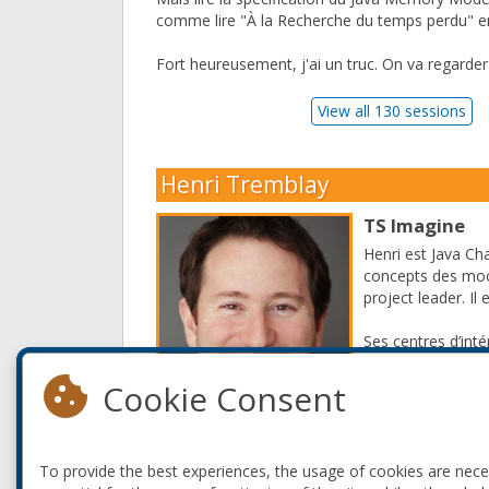
comme lire "À la Recherche du temps perdu" en
Fort heureusement, j'ai un truc. On va regarde
View all 130 sessions
Henri Tremblay
TS Imagine
Henri est Java Ch
concepts des mock
project leader. I
Ses centres d’intér
qu’on ne pourrait 
Cookie Consent
Il essaie d'être uti
Read More
To provide the best experiences, the usage of cookies are nec